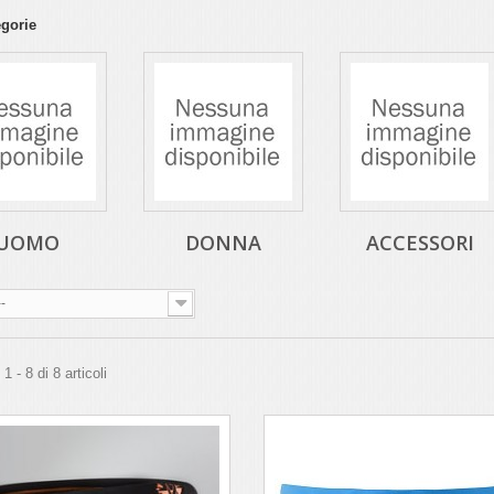
egorie
UOMO
DONNA
ACCESSORI
--
 - 8 di 8 articoli