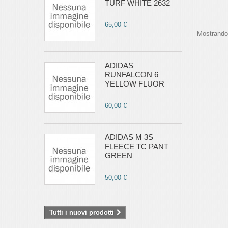
TURF WHITE 2632
65,00 €
Mostrando 1
ADIDAS
RUNFALCON 6
YELLOW FLUOR
60,00 €
ADIDAS M 3S
FLEECE TC PANT
GREEN
50,00 €
Tutti i nuovi prodotti