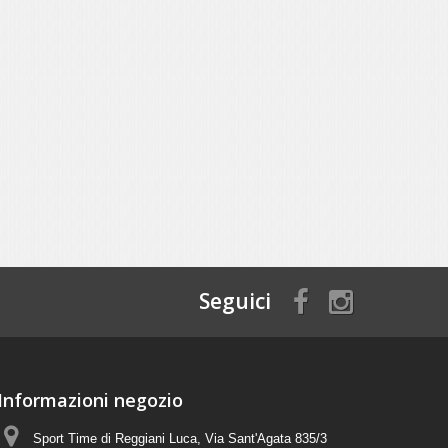
Seguici
Informazioni negozio
Sport Time di Reggiani Luca, Via Sant'Agata 835/3