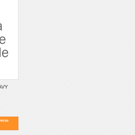
AVY
verse