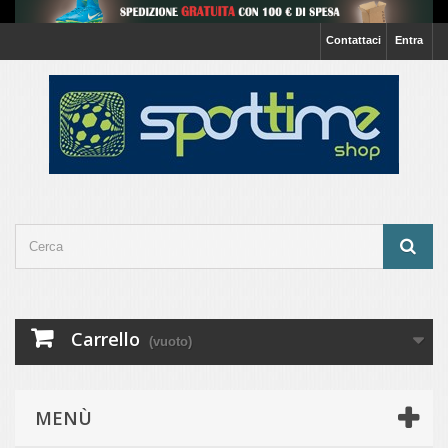
Contattaci
Entra
Carrello
(vuoto)
MENÙ