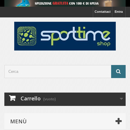
Contattaci
Entra
Carrello
(vuoto)
MENÙ