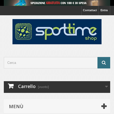
Contattaci
Entra
Carrello
(vuoto)
MENÙ